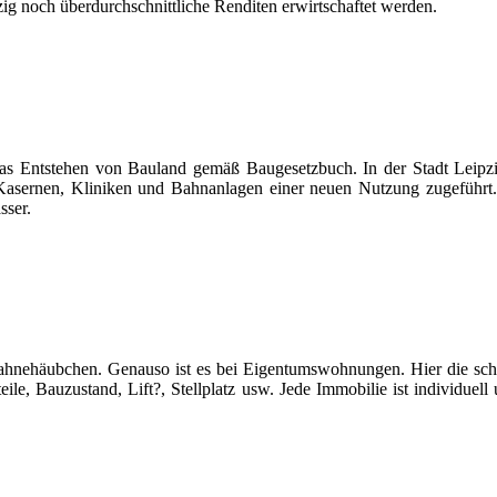
g noch überdurchschnittliche Renditen erwirtschaftet werden.
as Entstehen von Bauland gemäß Baugesetzbuch. In der Stadt Leipzig
sernen, Kliniken und Bahnanlagen einer neuen Nutzung zugeführt. Vo
ser.
nd Sahnehäubchen. Genauso ist es bei Eigentumswohnungen. Hier die 
ile, Bauzustand, Lift?, Stellplatz usw. Jede Immobilie ist individue