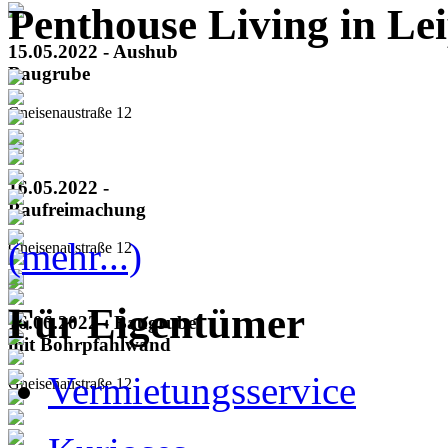
Penthouse Living in Lei
15.05.2022 - Aushub
Baugrube
Gneisenaustraße 12
16.05.2022 -
Baufreimachung
(mehr...)
Gneisenaustraße 12
Für Eigentümer
16.06.2022 - Baugrube
mit Bohrpfahlwand
Vermietungsservice
Gneisenaustraße 12