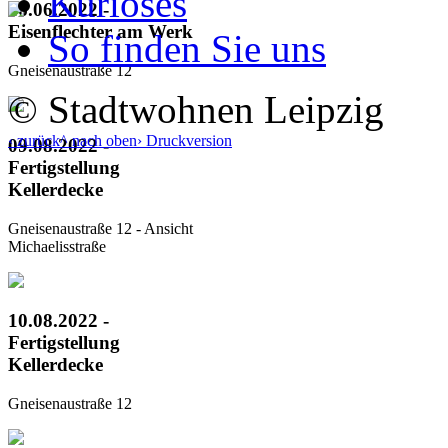
Kurioses
16.06.2022 -
Eisenflechter am Werk
So finden Sie uns
Gneisenaustraße 12
© Stadtwohnen Leipzig
‹ zurück
^ nach oben
› Druckversion
09.08.2022 -
Fertigstellung
Kellerdecke
Gneisenaustraße 12 - Ansicht
Michaelisstraße
10.08.2022 -
Fertigstellung
Kellerdecke
Gneisenaustraße 12