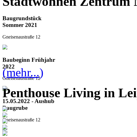
Stadtwohnen Zentrum 
Baugrundstück
Sommer 2021
Gneisenaustraße 12
Baubeginn Frühjahr
2022
(mehr...)
Gneisenaustraße 12
Penthouse Living in Lei
15.05.2022 - Aushub
Baugrube
Gneisenaustraße 12