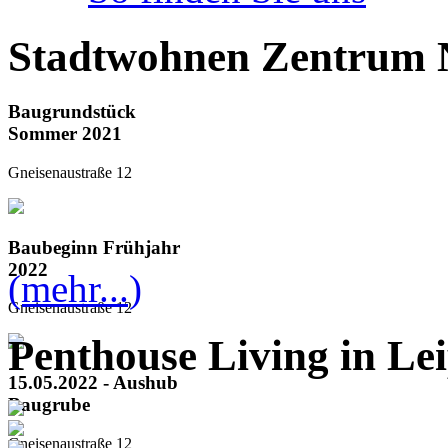
Stadtwohnen Zentrum 
Baugrundstück
Sommer 2021
Gneisenaustraße 12
Baubeginn Frühjahr
2022
(mehr...)
Gneisenaustraße 12
Penthouse Living in Lei
15.05.2022 - Aushub
Baugrube
Gneisenaustraße 12